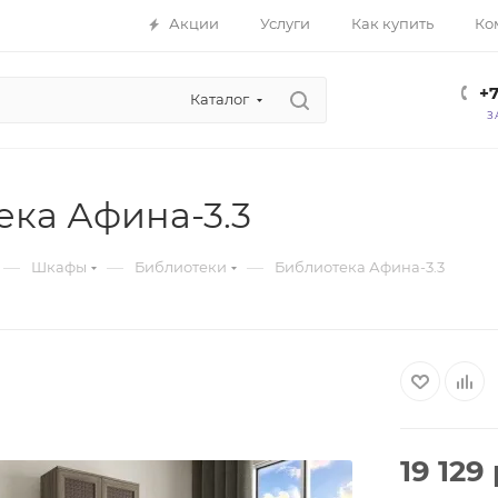
Акции
Услуги
Как купить
Ко
+7
Каталог
З
ека Афина-3.3
—
—
—
Шкафы
Библиотеки
Библиотека Афина-3.3
19 129