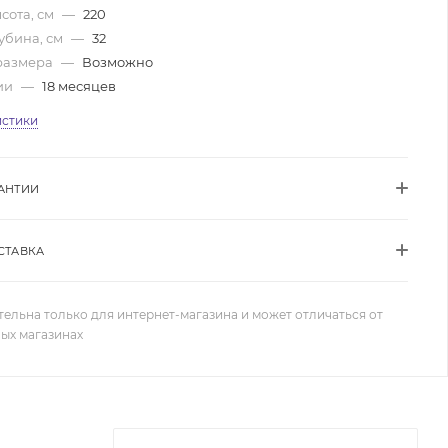
сота, см
—
220
убина, см
—
32
размера
—
Возможно
ии
—
18 месяцев
истики
АНТИИ
СТАВКА
тельна только для интернет-магазина и может отличаться от
ных магазинах