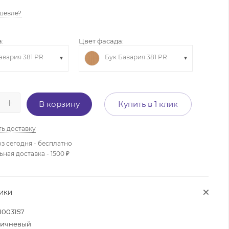
шевле?
:
Цвет фасада:
авария 381 PR
Бук Бавария 381 PR
В корзину
Купить в 1 клик
ть доставку
з сегодня - бесплатно
ая доставка - 1500 ₽
ТИКИ
1003157
ичневый