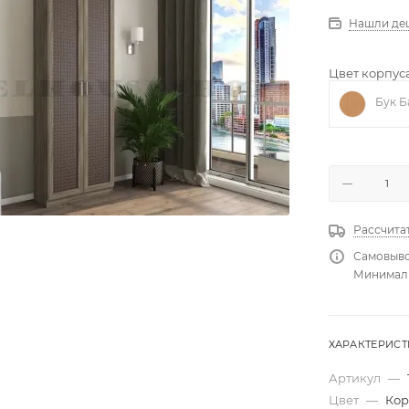
Нашли де
Цвет корпуса
Бук Б
Рассчита
Самовыво
Минимальн
ХАРАКТЕРИС
Артикул
—
Цвет
—
Кор