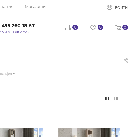
пания
Магазины
ВОЙТИ
 495 260-18-57
0
0
0
АКАЗАТЬ ЗВОНОК
шкафы
бели
Стиль мебели
,
Классика,
,
Русский,
енный
Современный