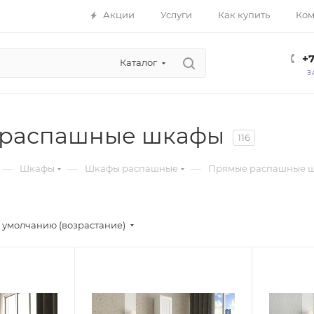
Акции
Услуги
Как купить
Ком
+7
Каталог
З
 распашные шкафы
116
—
—
—
Шкафы
Шкафы распашные
Прямые распашные 
 умолчанию (возрастание)
Стиль мебели
Стиль ме
Классика,
Классика
Русский,
Русский
Современный
Соврем