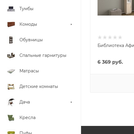
Бежевый
Тумбы
Габариты, высота, 
220
Комоды
Габариты, глубина,
см
32
Обувницы
Библиотека Афин
Материал фасада
ЛДСП, Рамка
Спальные гарнитуры
МДФ, Стекло
6 369
руб.
Матрасы
Детские комнаты
Дача
Кресла
Пуфы