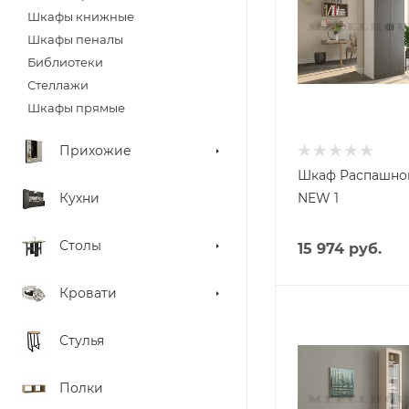
Цвет
Шкафы книжные
Белый, Серый
Шкафы пеналы
Габариты, высота, 
Библиотеки
210
Стеллажи
Габариты, глубина,
Шкафы прямые
см
52
Прихожие
Материал фасада
Шкаф Распашно
МДФ
Кухни
NEW 1
Столы
15 974
руб.
Кровати
Стиль мебели
Классика,
Стулья
Русский,
Современный
Полки
Цвет