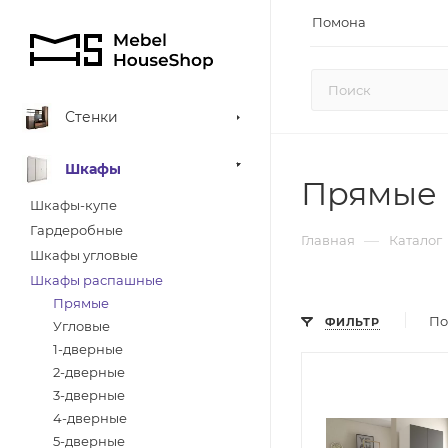
Помона
Стенки
Шкафы
Прямые
Шкафы-купе
Гардеробные
—
Главная
Каталог
Шкафы угловые
Шкафы распашные
Прямые
По
ФИЛЬТР
Угловые
1-дверные
2-дверные
Стиль мебели
3-дверные
Лофт,
4-дверные
Современный
5-дверные