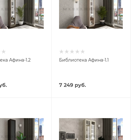
Цвет
евый
Бежевый
 высота, см
Габариты, высота, см
220
 глубина,
Габариты, глубина,
см
32
ека Афина-1.2
Библиотека Афина-1.1
 фасада
Материал фасада
амка
ЛДСП, Рамка
екло
МДФ, Стекло
уб.
7 249
руб.
бели
Стиль мебели
,
Классика,
,
Русский,
енный
Современный
Цвет