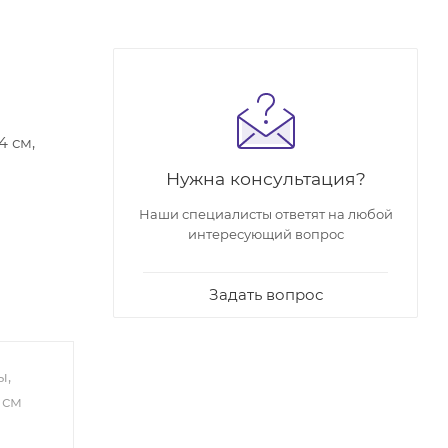
4 см,
Нужна консультация?
Наши специалисты ответят на любой
интересующий вопрос
Задать вопрос
анный
ойкого
, к
ы,
 см
асиво
 со