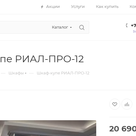
Акции
Услуги
Как купить
Ко
+7
Каталог
З
пе РИАЛ-ПРО-12
—
—
Шкафы
Шкаф-купе РИАЛ-ПРО-12
20 69