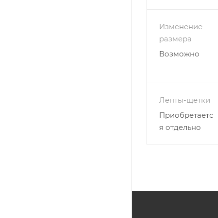
вкусом и недорого
цене шкаф-купе Р
Изменение
размера
Возможно
Ленты-щетки
Приобретаетс
я отдельно