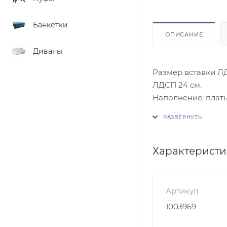
Банкетки
ОПИСАНИЕ
Диваны
Размер вставки ЛД
ЛДСП 24 см.
Наполнение: плать
Между отделения
В бельевом отдел
Платяное отделени
Характерист
Шкаф-купе РИАЛ-П
комбинированными
материала ЛДСП. 
Артикул
которой зафиксир
1003969
обеспечивает мяг
займёт место в сп