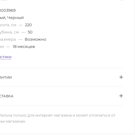
1003969
ый, Черный
сота, см
—
220
убина, см
—
50
размера
—
Возможно
ии
—
18 месяцев
истики
АНТИИ
СТАВКА
тельна только для интернет-магазина и может отличаться от
ных магазинах