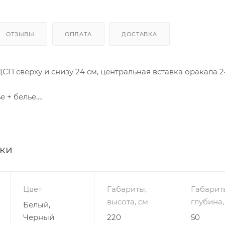
ОТЗЫВЫ
ОПЛАТА
ДОСТАВКА
СП сверху и снизу 24 см, центральная вставка оракала 2
е + белье.
ми перегородка.
ении 4 полки.
е полка под шляпу + штанга.
ики
РО-12 – вместительный и функциональный, декориров
 фасадами, глянцем. Мебель изготовлена из износост
Обязательно предусмотрено наличие стяжечной системы
Цвет
Габариты,
Габарит
ованы полки и штанга. Система раздвижных дверей
высота, см
глубина,
Белый,
кое, плавное, бесшумное скольжение. Данная модель кр
Черный
220
50
альне, гостиной, просторной прихожей. Если Вы мечтаете