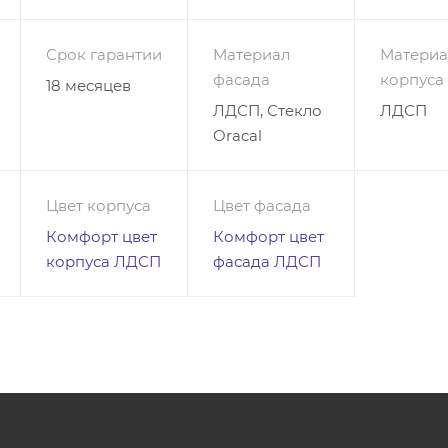
 обустроить свой дом, то обращайтесь к нам! Купить по
ИАЛ-ПРО-12 предлагается у нас.
Срок гарантии
Материал
Материа
фасада
корпуса
18 месяцев
ЛДСП, Стекло
ЛДСП
Oracal
Цвет корпуса
Цвет фасада
Комфорт цвет
Комфорт цвет
корпуса ЛДСП
фасада ЛДСП