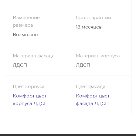
получают хорошую оценку ввиду использования
производителем только качественных
Изменение
Срок гарантии
износостойких материалов.
размера
18 месяцев
Купить шкаф Распашной Дизайн Люкс 2 по низкой
Возможно
цене можете на нашем сайте.
Цена за изделие указана в бесплатных цветах
Материал фасада
Материал корпуса
ЛДСП
ЛДСП
Цвет корпуса
Цвет фасада
Комфорт цвет
Комфорт цвет
корпуса ЛДСП
фасада ЛДСП