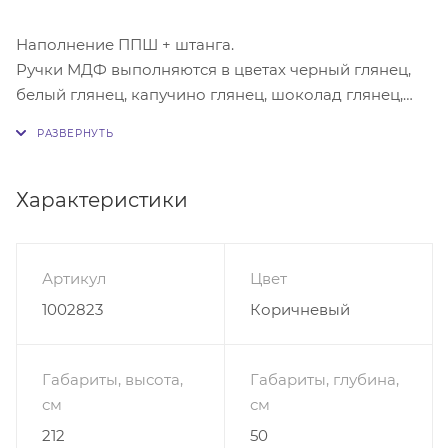
Наполнение ППШ + штанга.
Ручки МДФ выполняются в цветах черный глянец,
белый глянец, капучино глянец, шоколад глянец,
ваниль глянец, черный матовый, белый матовый.
Цвета ручек в заказах указывать обязательно.
Шкаф Распашной Дизайн Люкс 2 представляет
Характеристики
собой полноценную конструкцию, состоящую из
каркаса на опорах, фасада, необходимых отделов
для хранения различных вещей.
Артикул
Цвет
Дополнительное преимущество модели –
1002823
Коричневый
мобильность, функциональность, современность.
Дизайн идеально отражает классику, что делает
мебель универсальной.
Габариты, высота,
Габариты, глубина,
Ведь она будет шикарно смотреться в любой
см
см
комнате Вашего жилища.
212
50
Качество и эксплуатационные характеристики