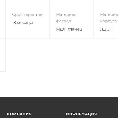
указана в бесплатных цветах
Срок гарантии
Материал
Материа
фасада
корпуса
18 месяцев
МДФ глянец
ЛДСП
КОМПАНИЯ
ИНФОРМАЦИЯ