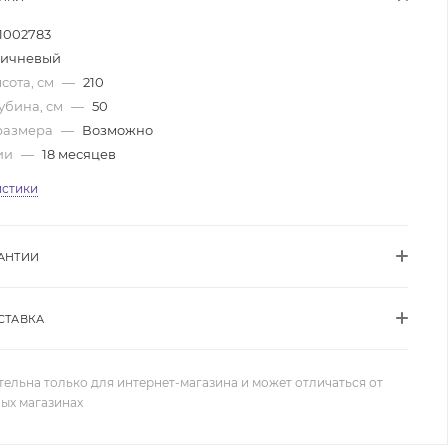
1002783
ичневый
сота, см
—
210
убина, см
—
50
размера
—
Возможно
ии
—
18 месяцев
истики
АНТИИ
СТАВКА
тельна только для интернет-магазина и может отличаться от
ных магазинах