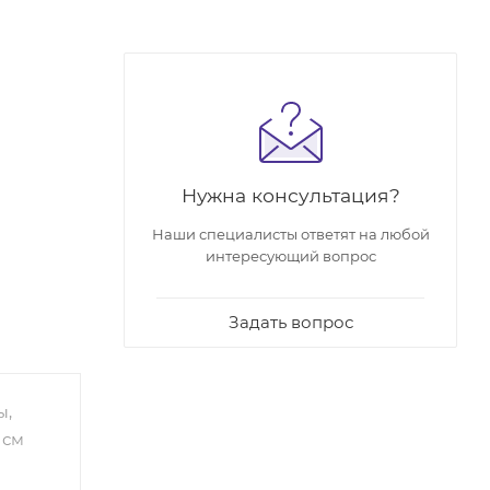
Нужна консультация?
Наши специалисты ответят на любой
интересующий вопрос
ьер
решит.
транство
Задать вопрос
нциям.
ый
становку
ы,
 см
салон.