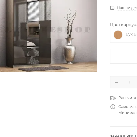
Нашли де
Цвет корпуса
Бук Б
Рассчита
Самовыво
Минимальн
ХАРАКТЕРИС