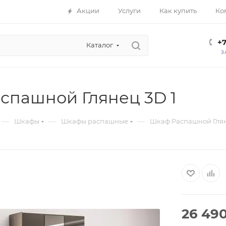
Акции
Услуги
Как купить
Ко
+7
Каталог
З
спашной Глянец 3D 1
—
—
—
Шкафы
Шкафы распашные
Шкаф Распашной Глян
26 49