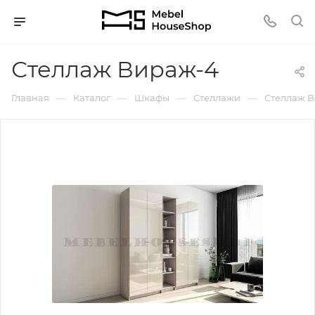
Стеллаж Вираж-4
—
—
—
—
Главная
Каталог
Шкафы
Стеллажи
Стеллаж 