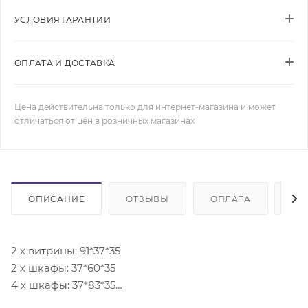
УСЛОВИЯ ГАРАНТИИ
ОПЛАТА И ДОСТАВКА
Цена действительна только для интернет-магазина и может
отличаться от цен в розничных магазинах
ОПИСАНИЕ
ОТЗЫВЫ
ОПЛАТА
ДО
2 х витрины: 91*37*35
2 х шкафы: 37*60*35
4 х шкафы: 37*83*35
4 х шкафы: 83*37,9*35