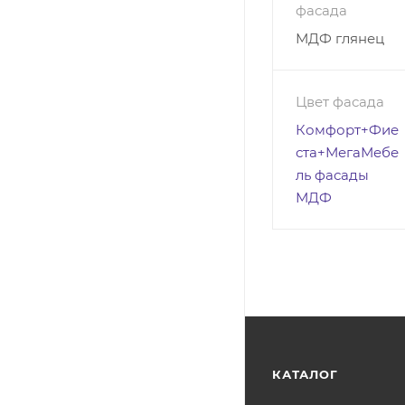
фасада
МДФ глянец
Цвет фасада
Комфорт+Фие
ста+МегаМебе
ль фасады
МДФ
КАТАЛОГ