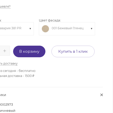
шевле?
:
Цвет фасада:
авария 381 PR
001 Бежевый Глянец
В корзину
Купить в 1 клик
ть доставку
з сегодня - бесплатно
ая доставка - 1500 ₽
ТИКИ
1002973
ичневый