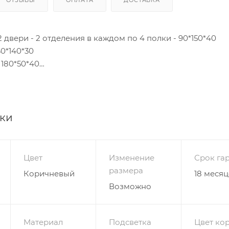
двери - 2 отделения в каждом по 4 полки - 90*150*40
0*140*30
 180*50*40
37 – модульная композиция, состоящая из трёх предмето
ся поблизости или распределяться по всему помещению,
ики
Благодаря одному навесному шкафу коллекция в 2 раза
гостиной. Основной цвет мебели – шоколадный, который
ным сиреневым светом подсветки за стеклянными створ
Цвет
Изменение
Срок га
ровка глянцевого фасада тумбы придаёт мебели роско
размера
Коричневый
18 месяц
цене стенку Глянец 3D 37 предлагается на нашем сайте.
Возможно
указана в бесплатных цветах
Материал
Подсветка
Цвет ко