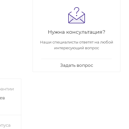
Нужна консультация?
Наши специалисты ответят на любой
интересующий вопрос
в. Они
 если оно
Задать вопрос
 меньше
ками.
рантии
ши.
ев
рпуса