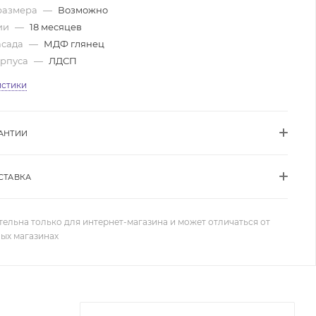
размера
—
Возможно
ии
—
18 месяцев
асада
—
МДФ глянец
орпуса
—
ЛДСП
истики
АНТИИ
СТАВКА
тельна только для интернет-магазина и может отличаться от
ных магазинах