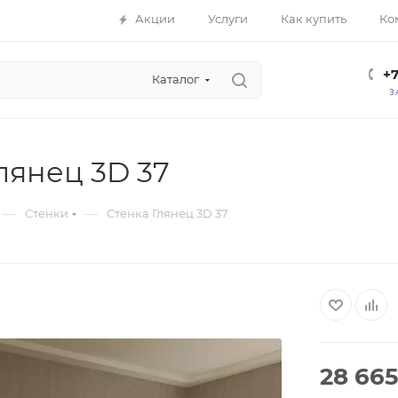
Акции
Услуги
Как купить
Ко
+7
Каталог
З
лянец 3D 37
—
—
Стенки
Стенка Глянец 3D 37
28 665