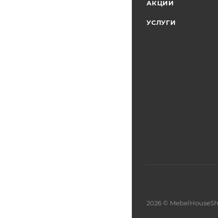
АКЦИИ
УСЛУГИ
2026 © MebelHouseSh