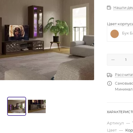
Нашли де
Цвет корпуса
Бук Б
Рассчита
Самовыво
Минимальн
ХАРАКТЕРИС
Артикул
—
Цвет
—
Кор