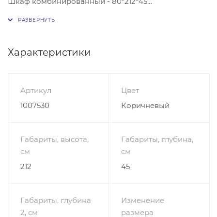
Шкаф комбинированный - 80*212*45
Полка 1 - 160*20*20
Полка 2 - 110*20*20
Ниша под ТВ - регулируемая*регулируемая*45
Характеристики
Наполнение:
Шкаф комбинированный, дверь глухая 4 полки, за
дверью со стеклом 3 стеклополки.
Артикул
Цвет
Тумба ТВ 3 выдвижных ящика.
1007530
Коричневый
Направляющие ящиков шариковые 100% полного
выдвижения.
Шкаф навесной 2 отделения, нижнее дверь
Габариты, высота,
Габариты, глубина,
открывается вниз, верхнее отделение дверь
см
см
открывается вверх на газлифтах.
212
45
Габариты, глубина
Изменение
2, см
размера