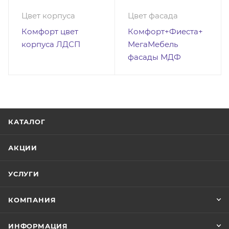
Цена за изделие указана в бесплатных цветах
Цвет корпуса
Цвет фасада
Комфорт цвет
Комфорт+Фиеста+
корпуса ЛДСП
МегаМебель
фасады МДФ
КАТАЛОГ
АКЦИИ
УСЛУГИ
КОМПАНИЯ
ИНФОРМАЦИЯ