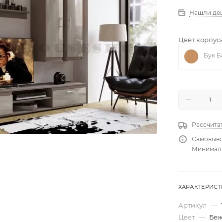
Нашли де
Цвет корпуса
Бук Б
Рассчита
Самовыво
Минимальн
ХАРАКТЕРИС
Артикул
—
Цвет
—
Беж