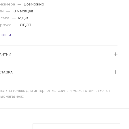
размера
—
Возможно
ии
—
18 месяцев
асада
—
МДФ
орпуса
—
ЛДСП
истики
АНТИИ
СТАВКА
тельна только для интернет-магазина и может отличаться от
ных магазинах