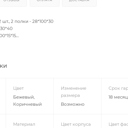
т., 2 полки - 28*100*30
*30*40
00*15*15
175*регулируемая*15-40
движных ящика, направляющие роликовые - 115*регулир
указана в бесплатных цветах
ики
Цвет
Изменение
Срок га
размера
Бежевый,
18 месяц
Коричневый
Возможно
Материал
Цвет корпуса
Цвет фа