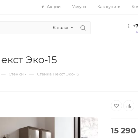
Акции
Услуги
Как купить
Ко
+7
Каталог
З
екст Эко-15
—
—
Стенки
Стенка Некст Эко-15
15 290