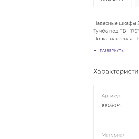
Навесные шкафы 2 ш
Тумба под ТВ - 175
Полка навесная - 1
Общие габариты - 
Ниша под ТВ 2 вы
Цена за изделие 
Характерист
Артикул
1003804
Материал