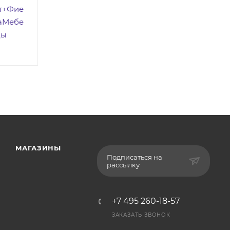
т+Фие
аМебе
ды
МАГАЗИНЫ
Подписаться на
рассылку
+7 495 260-18-57
ЗАКАЗАТЬ ЗВОНОК