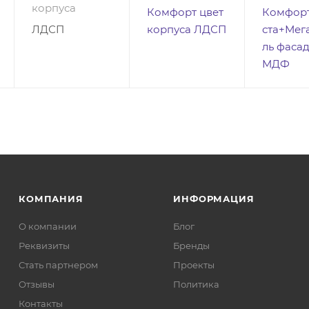
корпуса
Комфорт цвет
Комфор
ЛДСП
корпуса ЛДСП
ста+Мег
ль фаса
МДФ
КОМПАНИЯ
ИНФОРМАЦИЯ
О компании
Блог
Реквизиты
Бренды
Стать партнером
Проекты
Отзывы
Политика
Контакты