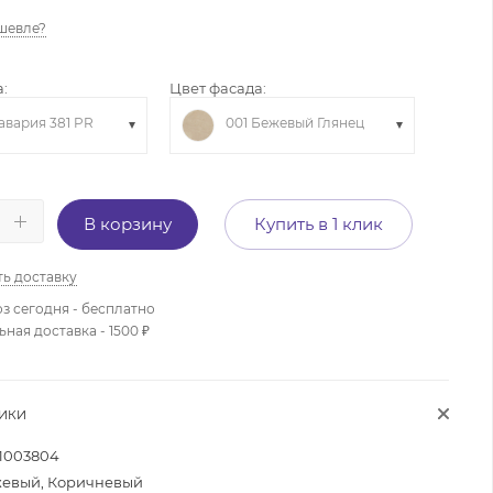
шевле?
:
Цвет фасада:
авария 381 PR
001 Бежевый Глянец
В корзину
Купить в 1 клик
ть доставку
з сегодня - бесплатно
ая доставка - 1500 ₽
ТИКИ
1003804
евый, Коричневый