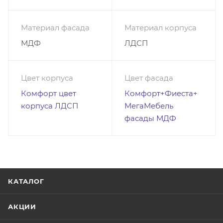
Материал фасада
Материал корпуса
МДФ
ЛДСП
Цвет корпуса
Цвет фасада
Комфорт цвет
Комфорт+Фиеста+
корпуса ЛДСП
МегаМебель
фасады МДФ
КАТАЛОГ
АКЦИИ