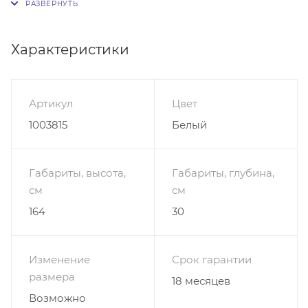
открывается вверх на газлифте - 70*30*30
Секция с полками - 25*104*30
Ниша под ТВ - 115*90*30
Характеристики
Цена за изделие указана в бесплатных цветах
Артикул
Цвет
1003815
Белый
Габариты, высота,
Габариты, глубина,
см
см
164
30
Изменение
Срок гарантии
размера
18 месяцев
Возможно