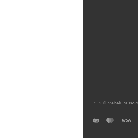
2026 © MebelHouseSh