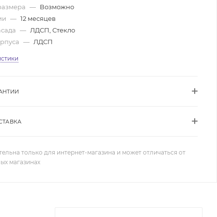
размера
—
Возможно
ии
—
12 месяцев
асада
—
ЛДСП, Стекло
орпуса
—
ЛДСП
истики
АНТИИ
СТАВКА
тельна только для интернет-магазина и может отличаться от
ных магазинах