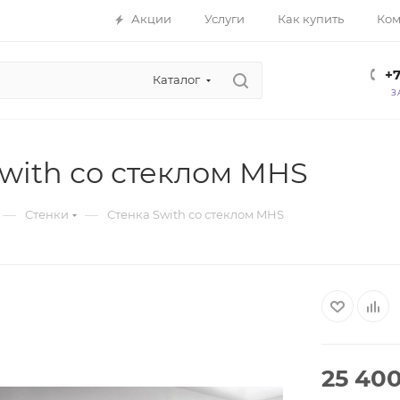
Акции
Услуги
Как купить
Ком
+7
Каталог
З
with со стеклом MHS
—
—
Стенки
Стенка Swith со стеклом MHS
25 40