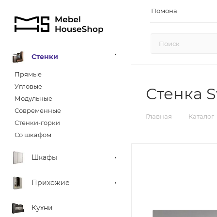
Помона
Стенки
Прямые
Угловые
Стенка S
Модульные
Современные
—
Главная
Каталог
Стенки-горки
Со шкафом
Шкафы
Прихожие
Кухни