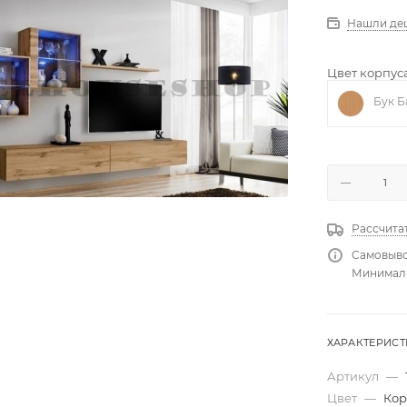
Нашли де
Цвет корпуса
Бук Б
Рассчита
Самовыво
Минимальн
ХАРАКТЕРИС
Артикул
—
Цвет
—
Кор