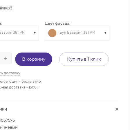
шевле?
:
Цвет фасада:
авария 381 PR
Бук Бавария 381 PR
В корзину
Купить в 1 клик
ть доставку
з сегодня - бесплатно
ая доставка - 1500 ₽
ТИКИ
1067576
ичневый