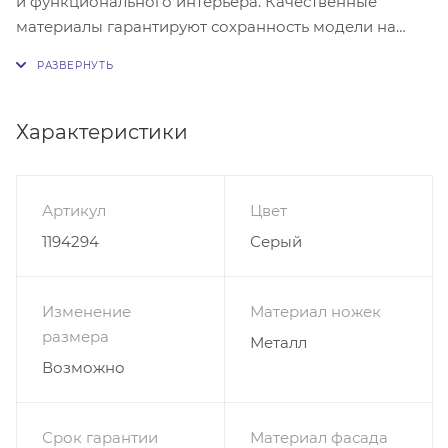
и функционального интерьера. Качественные
материалы гарантируют сохранность модели на
долгие годы. Чтобы купить Модульную Стенку
Электра Люкс 4 с фрезеровкой, достаточно заказать
данную модель в нашем интернет-магазине.
Характеристики
Тумба:ширина 115 см;высота 61 см;глубина 40 см;
Комод: ширина 120 см; высота 97,5 см; глубина 40 см.
Артикул
Цвет
Корпус ЛДСП(черный) Фасад МДФ в пленке
1194294
Серый
ПВХ(Графит). Комод:Двери распашные. Наполнение
2 отделения, в каждом 2 полки. Открытие за
выступающие части. Тумба: Дверь распашная, за
Изменение
Материал ножек
дверью 1 полка. 2 выдвижных ящика. Ящики
размера
Металл
направляющие шариковые 100% полного
Возможно
выдвижения. Открытие за выступающие части.
Ножки-опора металл ,высотой 200мм; Важно!
Фасады изделий выходят за пределы корпуса на 25
Срок гарантии
Материал фасада