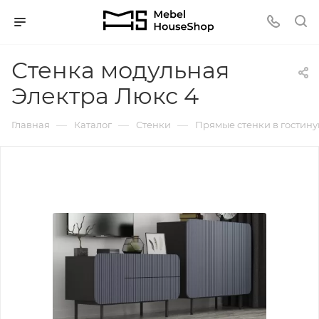
Стенка модульная
Электра Люкс 4
—
—
—
Главная
Каталог
Стенки
Прямые стенки в гостин