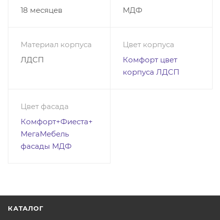
мм меньше фасадов). Закругление идет только по
18 месяцев
МДФ
фасадам.
Фасад с внешней стороны в белом цвете. За
Материал корпуса
Цвет корпуса
дополнительную оплату возможно изготовить
ЛДСП
Комфорт цвет
фасад одинакового цвета с обеих сторон
корпуса ЛДСП
Цвет фасада
Комфорт+Фиеста+
МегаМебель
фасады МДФ
КАТАЛОГ