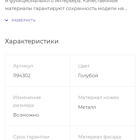
и функционального интерьера. Качественные
материалы гарантируют сохранность модели на
долгие годы. Чтобы купить ТВ Стенку Электра Люкс
6 с фрезеровкой, достаточно заказать данную
модель в нашем интернет-магазине.
Характеристики
Тумба: ширина 160 см; высота 52,5 см; глубина 40 см;
Навесной модуль : ширина 160 см; высота 30 см;
глубина 20 см.
Артикул
Цвет
1194302
Голубой
Корпус ЛДСП(черный) Фасад МДФ в пленке
ПВХ(Ниагара).Тумба: Двери распашные 2 шт. За
каждой дверью одно отделение+ниша. Открытие за
Изменение
Материал ножек
выступающие части.Навесной модуль: 4
размера
Металл
секции,двери открываются вверх.Открытия за
Возможно
выступающие части.Ножки-опора металл ,высотой
200мм; Важно! Фасады изделий выходят за пределы
корпуса на 25 мм с каждой стороны.(корпус на 50
Срок гарантии
Материал фасада