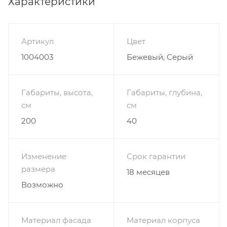
Характеристики
её изготовления используются качественные,
нетоксичные материалы, фурнитура от надёжного
проверенного производителя. Поэтому Вы можете
Артикул
Цвет
быть уверены в длительной эксплуатации. Купить по
1004003
Бежевый, Серый
низкой цене шкаф-купе Фортуна-7 можете у нас!
Габариты, высота,
Габариты, глубина,
см
см
200
40
Изменение
Срок гарантии
размера
18 месяцев
Возможно
Материал фасада
Материал корпуса