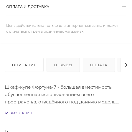
ОПЛАТА И ДОСТАВКА
Цена действительна только для интернет-магазина и может
отличаться от цен в розничных магазинах
ОПИСАНИЕ
ОТЗЫВЫ
ОПЛАТА
ДО
Шкаф-купе Фортуна-7 - большая вместимость,
обусловленная использованием всего
пространства, отведённого под данную модель.
Внутреннее наполнение состоит из различной
компоновки, необходимой для бережного
хранения одежды. Каждый клиент может
предложить свои варианты наполнения мебели. Для