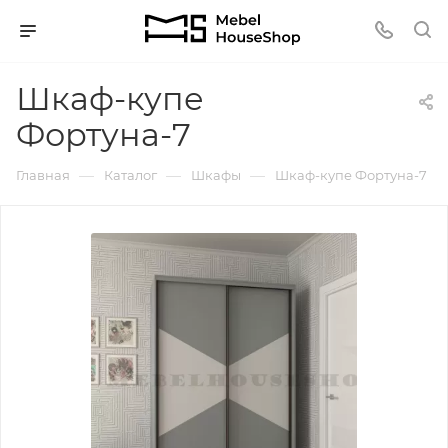
Шкаф-купе
Фортуна-7
—
—
—
Главная
Каталог
Шкафы
Шкаф-купе Фортуна-7