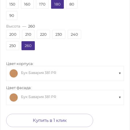
150
160
170
180
80
90
Высота
—
260
200
210
220
230
240
250
260
Цвет корпуса:
Бук Бавария 381 PR
Цвет фасада:
Бук Бавария 381 PR
Купить в 1 клик