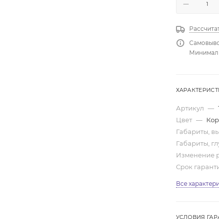
Рассчита
Самовыво
Минимальн
ХАРАКТЕРИС
Артикул
—
Цвет
—
Кор
Габариты, вы
Габариты, гл
Изменение 
Срок гарант
Все характер
УСЛОВИЯ ГАР