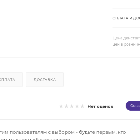
ОПЛАТА И ДО
Цена действи
цен в рознич
ОПЛАТА
ДОСТАВКА
Оста
Нет оценок
гим пользователям с выбором - будьте первым, кто
оим мнением об этом товаре