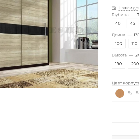
Нашли де
Глубина
—
40
45
Длина
—
13
100
110
Высота
—
2
190
200
Цвет корпуса
Бук Б