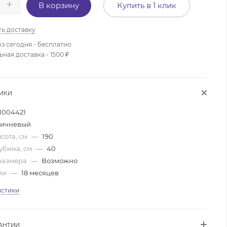
В корзину
Купить в 1 клик
ть доставку
з сегодня - бесплатно
ая доставка - 1500 ₽
ТИКИ
1004421
ичневый
сота, см
—
190
убина, см
—
40
размера
—
Возможно
ии
—
18 месяцев
истики
АНТИИ