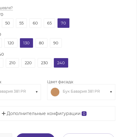
шевле?
70
50
55
60
65
70
0
120
130
80
90
40
210
220
230
240
:
Цвет фасада:
авария 381 PR
Бук Бавария 381 PR
Дополнительные конфигурации
0