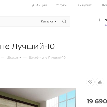
Акции
Услуги
Как купить
Ко
+7
Каталог
З
пе Лучший-10
—
—
Шкафы
Шкаф-купе Лучший-10
19 69