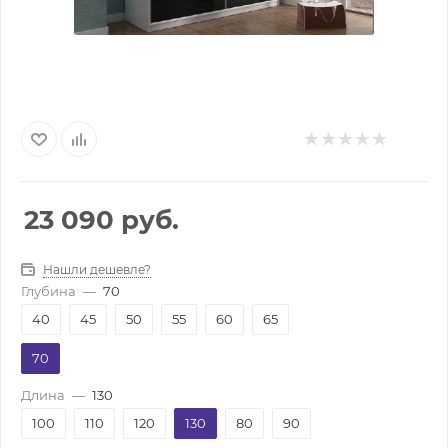
23 090
руб.
Нашли дешевле?
Глубина
—
70
40
45
50
55
60
65
70
Длина
—
130
100
110
120
130
80
90