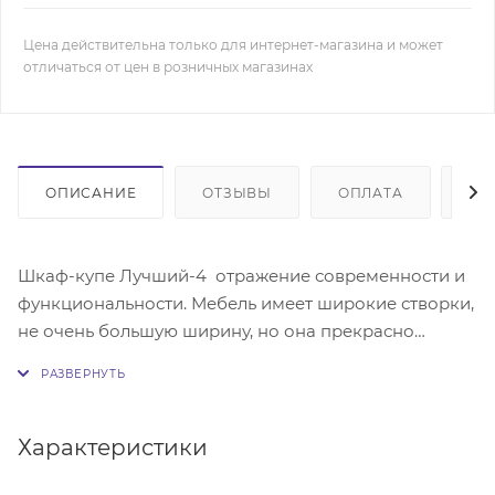
Цена действительна только для интернет-магазина и может
отличаться от цен в розничных магазинах
ОПИСАНИЕ
ОТЗЫВЫ
ОПЛАТА
ДО
Шкаф-купе Лучший-4 отражение современности и
функциональности. Мебель имеет широкие створки,
не очень большую ширину, но она прекрасно
выполняет свою функцию благодаря продуманной
системе хранения. Она включает хромированные
держатели, полки. Механизм раздвижной системы
выполнен из качественных материалов, поэтому он
Характеристики
обеспечит плавный ровный ход всем дверкам.