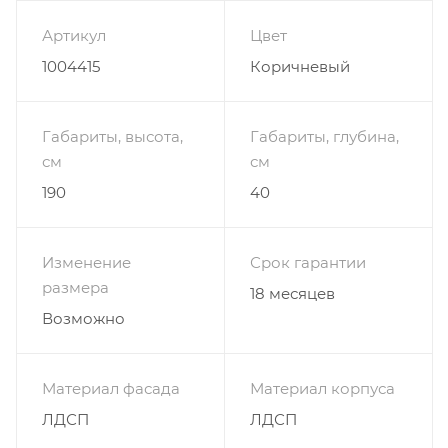
Чтобы створки амортизировали при закрытии, их
края оклеены защитной щёткой. Благородный цвет
Артикул
Цвет
с хромированными классическими ручками и
1004415
Коричневый
разделёнными фасадами смотрятся интересно и
изысканно. Купить по низкой цене шкаф-купе
Лучший-4 можно прямо сейчас у нас на сайте.
Габариты, высота,
Габариты, глубина,
см
см
190
40
Изменение
Срок гарантии
размера
18 месяцев
Возможно
Материал фасада
Материал корпуса
ЛДСП
ЛДСП