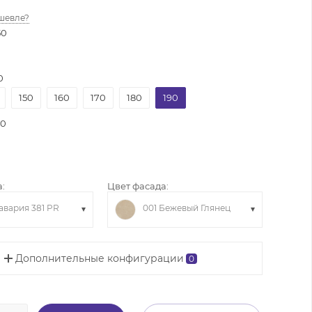
шевле?
50
0
150
160
170
180
190
10
:
Цвет фасада:
авария 381 PR
001 Бежевый Глянец
Дополнительные конфигурации
0