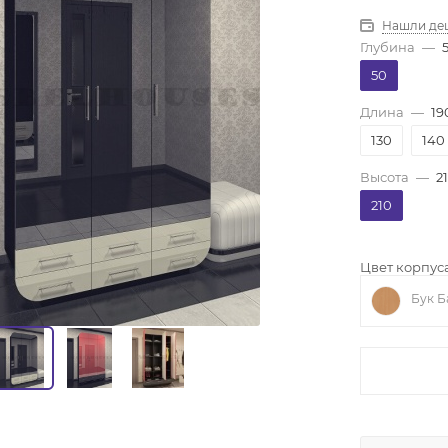
Нашли де
Глубина
—
50
Длина
—
19
130
140
Высота
—
2
210
Цвет корпуса
Бук Б