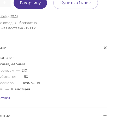
В корзину
Купить в 1 клик
ть доставку
з сегодня - бесплатно
ая доставка - 1500 ₽
ТИКИ
1002879
сный, Черный
сота, см
—
210
убина, см
—
50
размера
—
Возможно
ии
—
18 месяцев
истики
АНТИИ