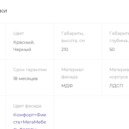
ели. Он укомплектован отделами для белья каждоднев
стью маленькими выкатными ящиками для мелких
ики
Красивые ручки, глянец на фасадах, интересное цветов
Ваш интерьер загадку, романтику и уют. Выполнен в стил
остребован и восхитителен. Шкаф скромен в параметрах
Цвет
Габариты,
Габарит
 свободное пространство. Купить по низкой цене шкаф
высота, см
глубина,
Красный,
-13 рекомендуется на нашем сайте в любое время.
Черный
210
50
указана в бесплатных цветах
Срок гарантии
Материал
Материа
фасада
корпуса
18 месяцев
МДФ
ЛДСП
Цвет фасада
Комфорт+Фие
ста+МегаМебе