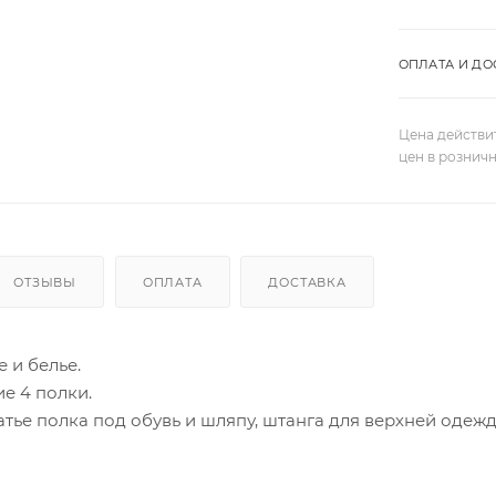
ОПЛАТА И ДО
Цена действи
цен в рознич
ОТЗЫВЫ
ОПЛАТА
ДОСТАВКА
 и белье.
ие 4 полки.
тье полка под обувь и шляпу, штанга для верхней одежд
одерн-13 вместительный, функциональный и красивый