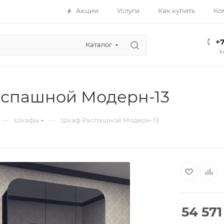
Акции
Услуги
Как купить
Ко
+7
Каталог
З
спашной Модерн-13
—
—
Шкафы
Шкаф Распашной Модерн-13
54 571