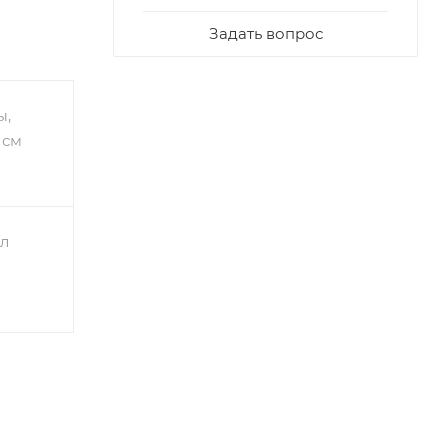
ного
Задать вопрос
ое
е
, что
ы,
 см
л