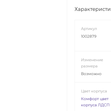
неотъемлемой меб
пользования и ше
Характерист
принадлежностей. 
решение внесут в 
Модерн, который в
Артикул
заметно экономит
1002879
Распашной Модерн
Цена за изделие 
Изменение
размера
Возможно
Цвет корпуса
Комфорт цвет
корпуса ЛДСП