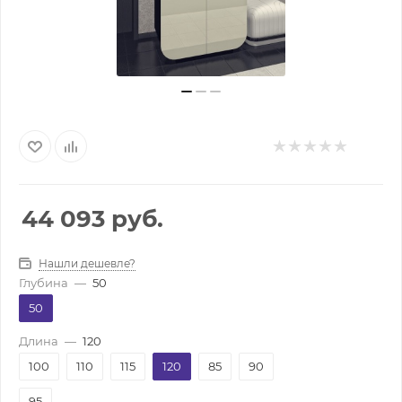
44 093
руб.
Нашли дешевле?
Глубина
—
50
50
Длина
—
120
100
110
115
120
85
90
95