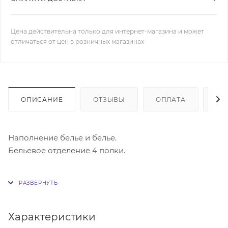
Цена действительна только для интернет-магазина и может
отличаться от цен в розничных магазинах
ОПИСАНИЕ
ОТЗЫВЫ
ОПЛАТА
ДО
Наполнение белье и белье.
Бельевое отделение 4 полки.
Шкаф Распашной Модерн-4 – шедевр мебельного
производства. Статный, гордый, элегантный шкаф
поможет Вам справиться с любым вещевым хаосом.
Для этого он имеет просторный отдел с
Характеристики
универсальной компоновкой, три маленьких