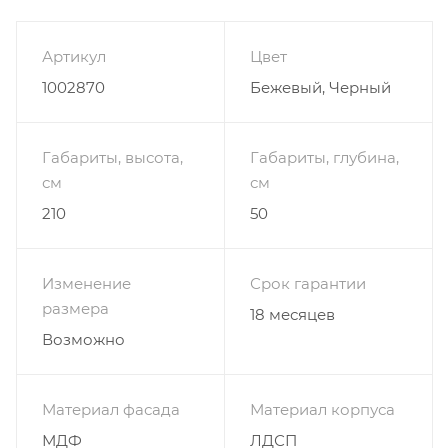
выдвижных ящика по центру. Привлекательно
смотрятся глянцевое покрытие, закруглённые
Артикул
Цвет
створки. Мебель можно приобрести для
1002870
Бежевый, Черный
обустройства стильной студии, эффектной гостиной
и сногсшибательной спальни. Отдыхать среди
великолепной мебели намного приятнее. Купить
Габариты, высота,
Габариты, глубина,
шкаф Распашной Модерн-4 можно по невиданно
см
см
низкой стоимости в нашем интернет-магазине.
210
50
Цена за изделие указана в бесплатных цветах
Изменение
Срок гарантии
размера
18 месяцев
Возможно
Материал фасада
Материал корпуса
МДФ
ЛДСП